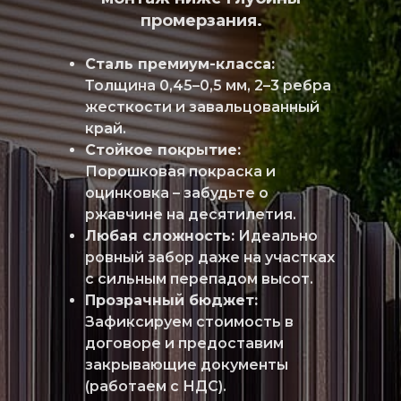
промерзания.
Сталь премиум-класса:
Толщина 0,45–0,5 мм, 2–3 ребра
жесткости и завальцованный
край.
Стойкое покрытие:
Порошковая покраска и
оцинковка – забудьте о
ржавчине на десятилетия.
Любая сложность:
Идеально
ровный забор даже на участках
с сильным перепадом высот.
Прозрачный бюджет:
Зафиксируем стоимость в
договоре и предоставим
закрывающие документы
(работаем с НДС).