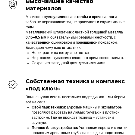
Высочайшее качество
материалов
Мы используем
усиленные столбы и прочные лаги
–
забор не перекашивается, не проседает и служит долгие
годы.
Металлический штакетник с честной толщиной металла
0,45–0,5 мм
и обязательными ребрами жесткости, с
качественной оцинковкой и порошковой покраской
.
Благодаря чему наш штакетник:
Не «играет» на ветру и не гнется.
Не ржавеет в условиях влажного приморского климата.
Сохраняет заводской цвет десятилетиями.
Собственная техника и комплекс
«под ключ»
Вам не нужно искать нескольких подрядчиков – мы берем
всё на себя:
Свой парк техники:
Буровые машины и экскаваторы
позволяют работать на любых грунтах и в плотной
застройке. Где не пройдет техника – установим
вручную.
Полное благоустройство:
Установим ворота и калитки,
проложим дренажные трубы на въезде и подготовим